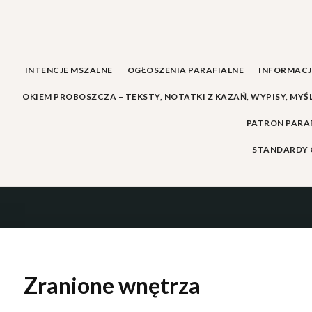
Skip
to
content
INTENCJE MSZALNE
OGŁOSZENIA PARAFIALNE
INFORMACJE
OKIEM PROBOSZCZA – TEKSTY, NOTATKI Z KAZAŃ, WYPISY, MYŚ
PATRON PARAF
STANDARDY 
Zranione wnętrza