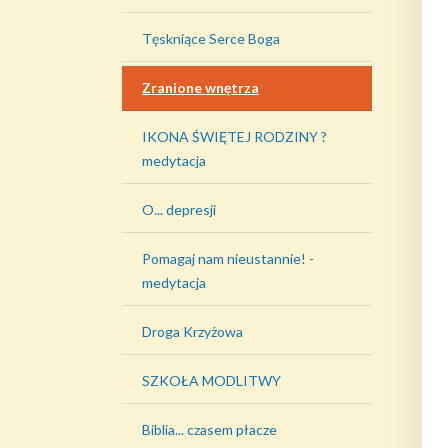
Tęskniące Serce Boga
Zranione wnętrza
IKONA ŚWIĘTEJ RODZINY ?
medytacja
O... depresji
Pomagaj nam nieustannie! -
medytacja
Droga Krzyżowa
SZKOŁA MODLITWY
Biblia... czasem płacze