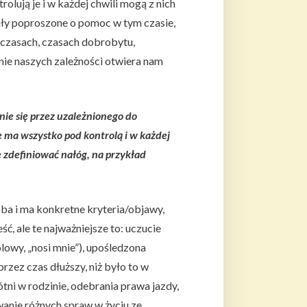
olują je i w każdej chwili mogą z nich
tały poproszone o pomoc w tym czasie,
h czasach, czasach dobrobytu,
nie naszych zależności otwiera nam
ie się przez uzależnionego do
e ma wszystko pod kontrolą i w każdej
e zdefiniować nałóg, na przykład
ba i ma konkretne kryteria/objawy,
, ale te najważniejsze to: uczucie
lowy, „nosi mnie”), upośledzona
 przez czas dłuższy, niż było to w
tni w rodzinie, odebrania prawa jazdy,
anie różnych spraw w życiu ze