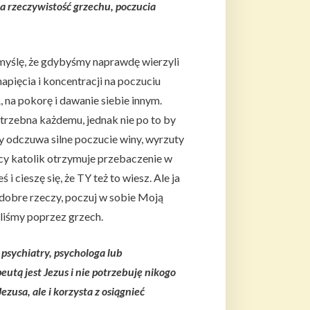
na rzeczywistość grzechu, poczucia
myślę, że gdybyśmy naprawdę wierzyli
apięcia i koncentracji na poczuciu
 na pokorę i dawanie siebie innym.
otrzebna każdemu, jednak nie po to by
ry odczuwa silne poczucie winy, wyrzuty
cy katolik otrzymuje przebaczenie w
i cieszę się, że TY też to wiesz. Ale ja
b dobre rzeczy, poczuj w sobie Moją
liśmy poprzez grzech.
psychiatry, psychologa lub
utą jest Jezus i nie potrzebuję nikogo
zusa, ale i korzysta z osiągnieć