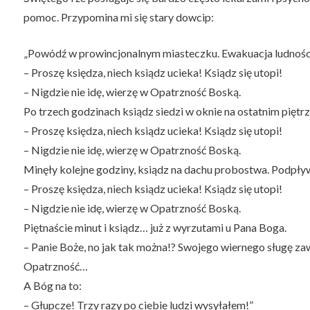
pomoc. Przypomina mi się stary dowcip:
„Powódź w prowincjonalnym miasteczku. Ewakuacja ludnośc
– Proszę księdza, niech ksiądz ucieka! Ksiądz się utopi!
– Nigdzie nie idę, wierzę w Opatrzność Boską.
Po trzech godzinach ksiądz siedzi w oknie na ostatnim pięt
– Proszę księdza, niech ksiądz ucieka! Ksiądz się utopi!
– Nigdzie nie idę, wierzę w Opatrzność Boską.
Minęły kolejne godziny, ksiądz na dachu probostwa. Podpły
– Proszę księdza, niech ksiądz ucieka! Ksiądz się utopi!
– Nigdzie nie idę, wierzę w Opatrzność Boską.
Piętnaście minut i ksiądz… już z wyrzutami u Pana Boga.
– Panie Boże, no jak tak można!? Swojego wiernego sługę za
Opatrzność…
A Bóg na to:
– Głupcze! Trzy razy po ciebie ludzi wysyłałem!”