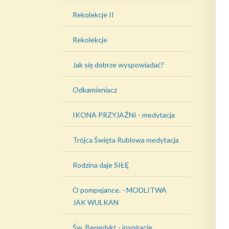
Rekolekcje II
Rekolekcje
Jak się dobrze wyspowiadać?
Odkamieniacz
IKONA PRZYJAŹNI - medytacja
Trójca Święta Rublowa medytacja
Rodzina daje SIŁĘ
O pompejance. - MODLITWA
JAK WULKAN
Św. Benedykt - inspiracje