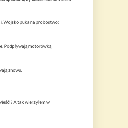
i. Wojsko puka na probostwo:
rze. Podpływają motorówką:
wają znowu.
wieść!? A tak wierzyłem w