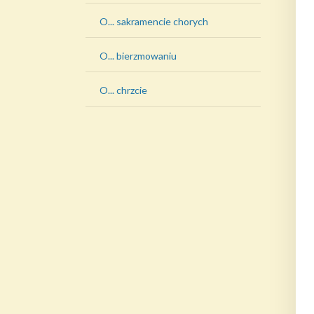
O... sakramencie chorych
O... bierzmowaniu
O... chrzcie