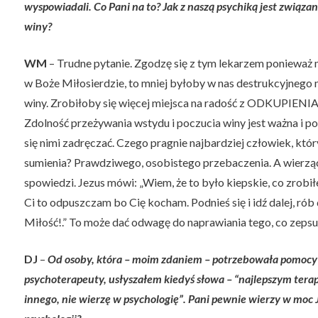
wyspowiadali. Co Pani na to? Jak z naszą psychiką jest związa
winy?
WM
– Trudne pytanie. Zgodzę się z tym lekarzem ponieważ 
w Boże Miłosierdzie, to mniej byłoby w nas destrukcyjnego n
winy. Zrobiłoby się więcej miejsca na radość z ODKUPIENIA,
Zdolność przeżywania wstydu i poczucia winy jest ważna i p
się nimi zadręczać. Czego pragnie najbardziej człowiek, któ
sumienia? Prawdziwego, osobistego przebaczenia. A wierzą
spowiedzi. Jezus mówi: „Wiem, że to było kiepskie, co zrobiłeś 
Ci to odpuszczam bo Cię kocham. Podnieś się i idź dalej, ró
Miłość!.” To może dać odwagę do naprawiania tego, co zepsu
DJ
–
Od osoby, która – moim zdaniem – potrzebowała pomocy 
psychoterapeuty, usłyszałem kiedyś słowa – “najlepszym terape
innego, nie wierzę w psychologię”. Pani pewnie wierzy w moc Je