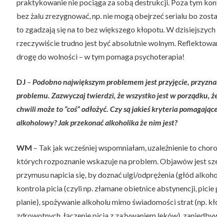
praktykowanie nie pociąga za sobą destrukcji. Poza tym kontr
bez żalu zrezygnować, np. nie mogą obejrzeć serialu bo zos
to zgadzają się na to bez większego kłopotu. W dzisiejszyc
rzeczywiście trudno jest być absolutnie wolnym. Reflektowa
drogę do wolności – w tym pomaga psychoterapia!
DJ
–
Podobno największym problemem jest przyjęcie, przyznan
problemu. Zazwyczaj twierdzi, że wszystko jest w porządku, ż
chwili może to “coś” odłożyć. Czy są jakieś kryteria pomagając
alkoholowy? Jak przekonać alkoholika że nim jest?
WM
– Tak jak wcześniej wspomniałam, uzależnienie to choro
których rozpoznanie wskazuje na problem. Objawów jest sześć
przymusu napicia się, by doznać ulgi/odprężenia (głód alkoho
kontrola picia (czyli np. złamane obietnice abstynencji, picie
planie), spożywanie alkoholu mimo świadomości strat (np. kłó
zdrowotnych, łączenie picia z zażywaniem leków), zaniedbyw