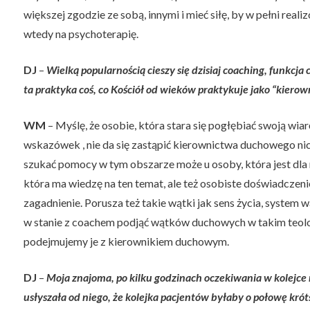
większej zgodzie ze sobą, innymi i mieć siłę, by w pełni real
wtedy na psychoterapię.
DJ
–
Wielką popularnością cieszy się dzisiaj
coaching
, funkcja
ta praktyka coś, co Kościół od wieków praktykuje jako “kier
WM
– Myślę, że osobie, która stara się pogłębiać swoją wiar
wskazówek , nie da się zastąpić kierownictwa duchowego nic
szukać pomocy w tym obszarze może u osoby, która jest dla
która ma wiedzę na ten temat, ale też osobiste doświadczeni
zagadnienie. Porusza też takie wątki jak sens życia, system w
w stanie z coachem podjąć wątków duchowych w takim teol
podejmujemy je z kierownikiem duchowym.
DJ
–
Moja znajoma, po kilku godzinach oczekiwania w kolejce 
usłyszała od niego, że kolejka pacjentów byłaby o połowę króts