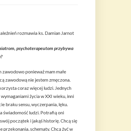
uzależnień rozmawia ks. Damian Jarnot
hiatrom, psychoterapeutom przybywa
a?
łam zawodowo ponieważ mam małe
pracą zawodową nie jestem zmęczona.
orzysta coraz więcej ludzi. Jednych
i wymaganiami życia w XXI wieku, inni
ie braku sensu, wyczerpania, lęku.
a świadomość ludzi. Potrafią oni
wój początek i jakąś historię. Chcą się
ce przekonania, schematy. Chcą żyć w