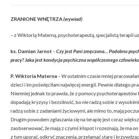
ZRANIONE WNĘTRZA
(wywiad)
– z Wiktorią Materną, psychoterapeutą, specjalistą terapii 
ks. Damian Jarnot
–
Czy jest Pani zmęczona… Podobno psyc
pracy? Jaka jest kondycja psychiczna współczesnego człowiek
P. Wiktoria Materna
– W ostatnim czasie mniej pracowa
dzieci i im poświęciłam najwięcej energii. Pewnie dlatego 
Niemniej jednak to prawda, że z pomocy psychoterapeutów k
dopadają kryzysy i bezsilność, bo nie radzą sobie z wysokim
radzą sobie z zadaniami życiowymi, ale mimo to, mają poczuc
Drugim powodem zgłaszania się na terapię jest coraz większ
zaobserwować, że mają z czymś kłopot i rozeznają, że ma on s
z tym uporać, odkryć znaczenia, przełamać stare i krzywdzą