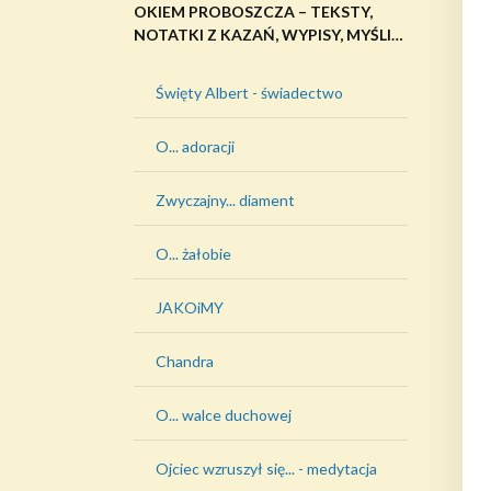
OKIEM PROBOSZCZA – TEKSTY,
NOTATKI Z KAZAŃ, WYPISY, MYŚLI…
Święty Albert - świadectwo
O... adoracji
Zwyczajny... diament
O... żałobie
JAKOiMY
Chandra
O... walce duchowej
Ojciec wzruszył się... - medytacja