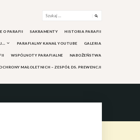
Szukaj:
 O PARAFII
SAKRAMENTY
HISTORIA PARAFII
LI…
PARAFIALNY KANAŁ YOUTUBE
GALERIA
II
WSPÓLNOTY PARAFIALNE
NABOŻEŃSTWA
OCHRONY MAŁOLETNICH – ZESPÓŁ DS. PREWENCJI