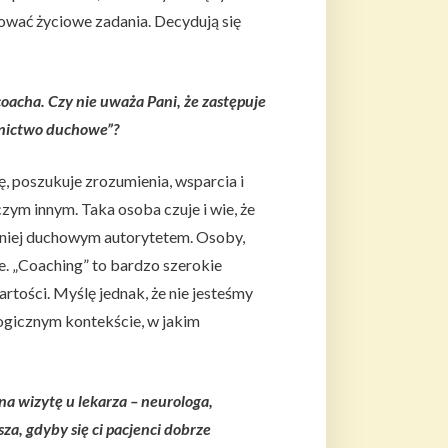
izować życiowe zadania. Decydują się
coacha.
Czy nie uważa Pani, że zastępuje
ownictwo duchowe”?
ę, poszukuje zrozumienia, wsparcia i
zym innym. Taka osoba czuje i wie, że
 niej duchowym autorytetem. Osoby,
e. „Coaching” to bardzo szerokie
artości. Myślę jednak, że nie jesteśmy
ogicznym kontekście, w jakim
na wizytę u lekarza – neurologa,
za, gdyby się ci pacjenci dobrze