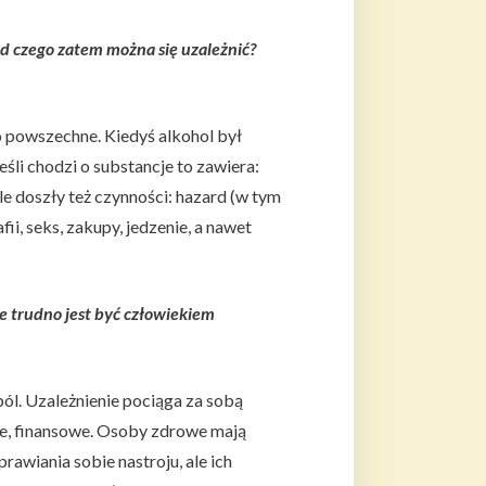
od czego zatem można się uzależnić?
 powszechne. Kiedyś alkohol był
eśli chodzi o substancje to zawiera:
Ale doszły też czynności: hazard (w tym
ii, seks, zakupy, jedzenie, a nawet
ie trudno jest być człowiekiem
ból. Uzależnienie pociąga za sobą
we, finansowe. Osoby zdrowe mają
awiania sobie nastroju, ale ich