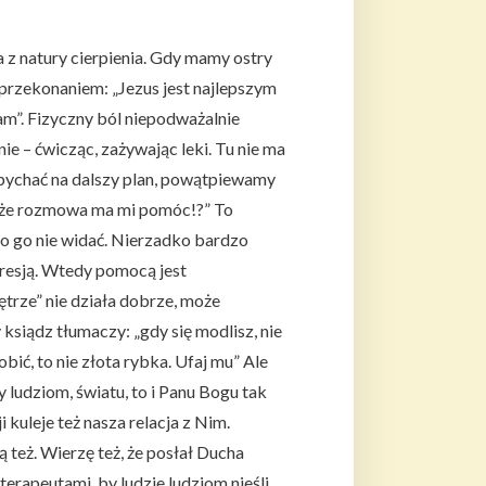
a z natury cierpienia. Gdy mamy ostry
przekonaniem: „Jezus jest najlepszym
m”. Fizyczny ból niepodważalnie
e – ćwicząc, zażywając leki. Tu nie ma
spychać na dalszy plan, powątpiewamy
, że rozmowa ma mi pomóc!?” To
lko go nie widać. Nierzadko bardzo
presją. Wtedy pomocą jest
trze” nie działa dobrze, może
ksiądz tłumaczy: „gdy się modlisz, nie
bić, to nie złota rybka. Ufaj mu” Ale
 ludziom, światu, to i Panu Bogu tak
kuleje też nasza relacja z Nim.
ą też. Wierzę też, że posłał Ducha
terapeutami, by ludzie ludziom nieśli