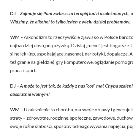
DJ
–
Zajmuje się Pani zwłaszcza terapią ludzi uzależnionych, 
Widzimy, że alkohol to tylko jeden z wielu dzisiaj problemów.
WM
– Alkoholizm to rzeczywiście zjawisko w Polsce bardzo
najbardziej dostępną używką. Dzisiaj „menu” jest bogatsze. J
silne leki (np. uspokajające, nasenne), narkotyki, dopalacze. 
też granie na giełdzie), gry komputerowe, oglądanie pornograf
praca i sport.
DJ
–
A może to jest tak, że każdy z nas “coś” ma? Chyba szalen
absolutnie wolnym?
WM
– Uzależnienie to choroba, ma swoje objawy i generuje 
straty – zdrowotne, rodzinne, społeczne, zawodowe, ducho
swoje różne słabości, sposoby odreagowywania napięcia, popr