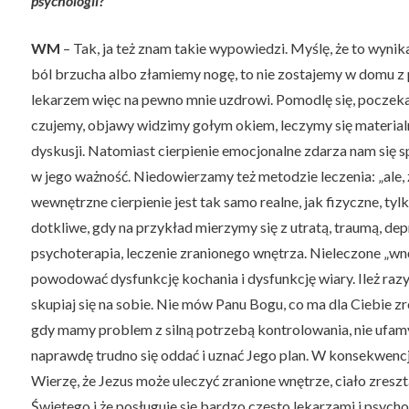
psychologii?
WM
– Tak, ja też znam takie wypowiedzi. Myślę, że to wynik
ból brzucha albo złamiemy nogę, to nie zostajemy w domu z 
lekarzem więc na pewno mnie uzdrowi. Pomodlę się, poczeka
czujemy, objawy widzimy gołym okiem, leczymy się materialni
dyskusji. Natomiast cierpienie emocjonalne zdarza nam się 
w jego ważność. Niedowierzamy też metodzie leczenia: „ale
wewnętrzne cierpienie jest tak samo realne, jak fizyczne, ty
dotkliwe, gdy na przykład mierzymy się z utratą, traumą, de
psychoterapia, leczenie zranionego wnętrza. Nieleczone „wnę
powodować dysfunkcję kochania i dysfunkcję wiary. Ileż razy 
skupiaj się na sobie. Nie mów Panu Bogu, co ma dla Ciebie zro
gdy mamy problem z silną potrzebą kontrolowania, nie ufamy
naprawdę trudno się oddać i uznać Jego plan. W konsekwencji 
Wierzę, że Jezus może uleczyć zranione wnętrze, ciało zreszt
Świętego i że posługuje się bardzo często lekarzami i psycho