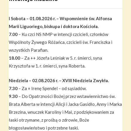
I Sobota – 01.08.2026 r. – Wspomnienie św. Alfonsa
Marii Liguoriego, biskupa i doktora Kościoła.
7.00
– Ku czci NS NMP w intencji czcicieli, członków
Wspólnoty Żywego Różańca, czcicieli św. Franciszka i
wszystkich Parafian.
18.00
– Za ++ Józefa Leśniak w 5. r. śmierci, syna
Krzysztofa w 1. r. śmierci, syna Roberta.
Niedziela – 02.08.2026 r. – XVIII Niedziela Zwykła.
7.30
– Za + Irenę Spendel – od sąsiadów.
9.30
– Do Opatrzności Bożej przez wstawiennictwo św.
Brata Alberta w intencji Alicji i Jacka Gasidło, Anny i Marka
Brzezina, wnuczek Karoliny i Mai, z podziękowaniem za
łaski otrzymane, z prośbą o zdrowie, Boże
błogosławieństwo i potrzebne łaski.