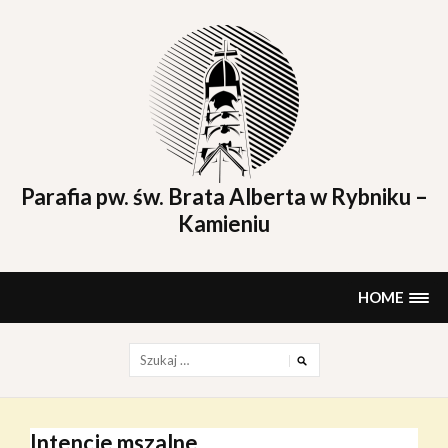
Skip
to
content
Parafia pw. św. Brata Alberta w Rybniku –
Kamieniu
HOME
Szukaj:
Intencje mszalne