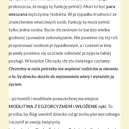
proboszcza, że mogą tę funkcję pełnić). Musi to być
para
mieszana
mężczyzna i kobieta. W przypadku trudności ze
znalezieniem właściwych osób, funkcję tę może pełnić
tylko jedna osoba. Bycie chrzestnym to bardzo wielka
godność i poważne zobowiązanie. Nie powinno się tej roli
proponować osobom przypadkowym, a i czasem w imię
prawdy powinno się uczciwie odmówić przyjęcia takiej
posługi. W księdze Obrzędy chrztu świętego czytamy:
Chrzestny w razie potrzeby ma wspierać rodziców w staraniu
o to, by dziecko doszło do wyznawania wiary i wyrażało ją
życiem.
– po homilii i modlitwie powszechnej ma miejsce
MODLITWA Z EGZORCYZMEM i WŁOŻENIE ręki
. To
prośba, by Bóg uwolnił dziecko od grzechu pierworodnego
i uczynił je swoją świątynią