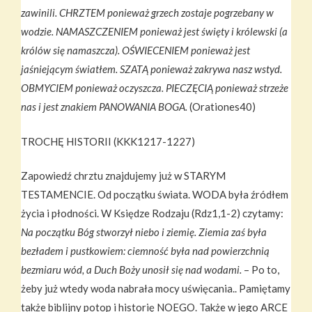
zawinili. CHRZTEM ponieważ grzech zostaje pogrzebany w
wodzie. NAMASZCZENIEM ponieważ jest święty i królewski (a
królów się namaszcza). OŚWIECENIEM ponieważ jest
jaśniejącym światłem. SZATĄ ponieważ zakrywa nasz wstyd.
OBMYCIEM ponieważ oczyszcza. PIECZĘCIĄ ponieważ strzeże
nas i jest znakiem PANOWANIA BOGA.
(Orationes40)
TROCHĘ HISTORII (KKK1217-1227)
Zapowiedź chrztu znajdujemy już w STARYM
TESTAMENCIE. Od początku świata. WODA była źródłem
życia i płodności. W Księdze Rodzaju (Rdz1,1-2) czytamy:
Na początku Bóg stworzył niebo i ziemię. Ziemia zaś była
bezładem i pustkowiem: ciemność była nad powierzchnią
bezmiaru wód, a Duch Boży unosił się nad wodami.
– Po to,
żeby już wtedy woda nabrała mocy uświęcania.. Pamiętamy
także biblijny potop i historię NOEGO. Także w jego ARCE