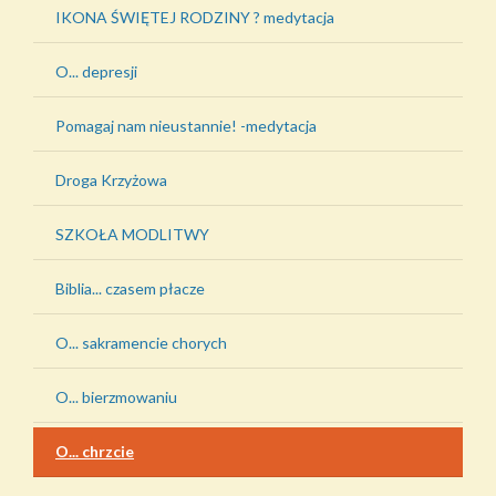
IKONA ŚWIĘTEJ RODZINY ? medytacja
O... depresji
Pomagaj nam nieustannie! -medytacja
Droga Krzyżowa
SZKOŁA MODLITWY
Biblia... czasem płacze
O... sakramencie chorych
O... bierzmowaniu
O... chrzcie