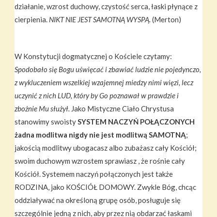
działanie, wzrost duchowy, czystość serca, łaski płynące z
cierpienia.
NIKT NIE JEST SAMOTNĄ WYSPĄ.
(Merton)
W Konstytucji dogmatycznej o Kościele czytamy:
Spodobało się Bogu uświęcać i zbawiać ludzie nie pojedynczo,
z wykluczeniem wszelkiej wzajemnej miedzy nimi więzi, lecz
uczynić z nich LUD, który by Go poznawał w prawdzie i
zbożnie Mu służył.
Jako Mistyczne Ciało Chrystusa
stanowimy swoisty
SYSTEM NACZYŃ POŁĄCZONYCH
żadna modlitwa nigdy nie jest modlitwą SAMOTNĄ
;
jakością modlitwy ubogacasz albo zubażasz cały Kościół;
swoim duchowym wzrostem sprawiasz , że rośnie cały
Kościół. Systemem naczyń połączonych jest także
RODZINA, jako KOŚCIÓŁ DOMOWY. Zwykle Bóg, chcąc
oddziaływać na określoną grupę osób, posługuje się
szczególnie jedną z nich, aby przez nią obdarzać łaskami