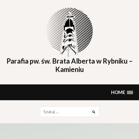
Skip
to
content
Parafia pw. św. Brata Alberta w Rybniku –
Kamieniu
HOME
Szukaj: