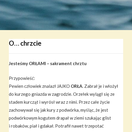
O… chrzcie
Jesteśmy ORŁAMI – sakrament chrztu
Przypowieść:
Pewien człowiek znalazł JAJKO
ORŁA
. Zabrał je i włożył
do kurzego gniazda w zagrodzie. Orzełek wylągł się ze
stadem kurcząt i wyrósł wraz z nimi. Przez całe życie
zachowywał się jak kury z podwórka, myśląc, że jest
podwórkowym kogutem drapał w ziemi szukając glist
i robaków, piał i gdakał. Potrafił nawet trzepotać