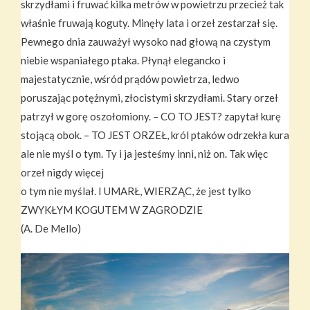
skrzydłami i fruwać kilka metrów w powietrzu przecież tak
właśnie fruwają koguty. Minęły lata i orzeł zestarzał się.
Pewnego dnia zauważył wysoko nad głową na czystym
niebie wspaniałego ptaka. Płynął elegancko i
majestatycznie, wśród prądów powietrza, ledwo
poruszając potężnymi, złocistymi skrzydłami. Stary orzeł
patrzył w gorę oszołomiony. – CO TO JEST? zapytał kurę
stojącą obok. – TO JEST ORZEŁ, król ptaków odrzekła kura
ale nie myśl o tym. Ty i ja jesteśmy inni, niż on. Tak więc
orzeł nigdy więcej
o tym nie myślał. I UMARŁ, WIERZĄC, że jest tylko
ZWYKŁYM KOGUTEM W ZAGRODZIE
(A. De Mello)