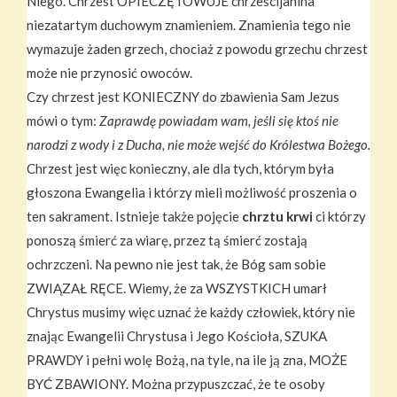
Niego. Chrzest OPIECZĘTOWUJE chrześcijanina
niezatartym duchowym znamieniem. Znamienia tego nie
wymazuje żaden grzech, chociaż z powodu grzechu chrzest
może nie przynosić owoców.
Czy chrzest jest KONIECZNY do zbawienia Sam Jezus
mówi o tym:
Zaprawdę powiadam wam, jeśli się ktoś nie
narodzi z wody i z Ducha, nie może wejść do Królestwa Bożego.
Chrzest jest więc konieczny, ale dla tych, którym była
głoszona Ewangelia i którzy mieli możliwość proszenia o
ten sakrament. Istnieje także pojęcie
chrztu krwi
ci którzy
ponoszą śmierć za wiarę, przez tą śmierć zostają
ochrzczeni. Na pewno nie jest tak, że Bóg sam sobie
ZWIĄZAŁ RĘCE. Wiemy, że za WSZYSTKICH umarł
Chrystus musimy więc uznać że każdy człowiek, który nie
znając Ewangelii Chrystusa i Jego Kościoła, SZUKA
PRAWDY i pełni wolę Bożą, na tyle, na ile ją zna, MOŻE
BYĆ ZBAWIONY. Można przypuszczać, że te osoby