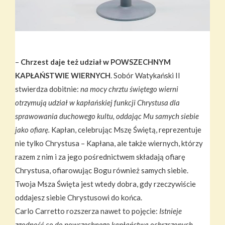
–
Chrzest daje też
udział w POWSZECHNYM
KAPŁAŃSTWIE WIERNYCH
. Sobór Watykański II
stwierdza dobitnie:
na mocy chrztu świętego wierni
otrzymują udział w kapłańskiej funkcji Chrystusa dla
sprawowania duchowego kultu, oddając Mu samych siebie
jako ofiarę.
Kapłan, celebrując Mszę Świętą, reprezentuje
nie tylko Chrystusa – Kapłana, ale także wiernych, którzy
razem z nim i za jego pośrednictwem składają ofiarę
Chrystusa, ofiarowując Bogu również samych siebie.
Twoja Msza Święta jest wtedy dobra, gdy rzeczywiście
oddajesz siebie Chrystusowi do końca.
Carlo Carretto rozszerza nawet to pojęcie:
Istnieje
zgodność co do powszechnego kapłaństwa ochrzczonych.