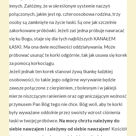
innych. Załóżmy, że w określonym systemie naczyń
połączonych, jakim jest np. czteroosobowa rodzina, trzy
osoby są zamknięte na życie łaski. Są one jak szczelnie
zakorkowane próbówki. Jeżeli zaś jedna próbuje nawracać
się ku Bogu, staje się dla tych najbliższych KANAŁEM
ŁASKI. Ma ona dwie możliwości oddziaływania. Może
próbować usunąć te korki odgórnie, tak jak usuwa się korek
za pomocą korkociągu.
Jeżeli jednak ten korek stanowi żywą tkankę ludzkiej
osobowości, to takie jego odgórne wyrywanie będzie
zawsze połączone z cierpieniem, z bolesnym i w jakiejś
mierze niszczącym ranieniem oraz ograniczającym wolność
przymusem Pan Bóg tego nie chce. Bóg woli, aby te korki
były wyważane oddolnie przez swoisty wzrost ciśnienia
łaski w twojej próbówce.
Na mocy chrztu należymy do
siebie nawzajem i zależymy od siebie nawzajem!
Kościół