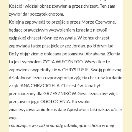
Kościół widział obraz zbawienia przez chrzest. Ten sam
żywioł dał początek cnotom.
Kolejna zapowiedź to przejście przez Morze Czerwone,
będące prawdziwym wyzwoleniem Izraela z niewoli
egipskiej chrzest również wyzwala. W końcu chrzest
zapowiada także przejście przez Jordan, po którym lud
Boży objął ziemię obiecaną potomstwu Abrahama. Ziemia
ta jest symbolem ŻYCIA WIECZNEGO. Wszystkie te
zapowiedzi wypełniły się w CHRYSTUSIE. Swoją publiczną
działalność Jezus rozpoczął od przyjęcia chrztu w Jordanie
z rąk JANA CHRZCICIELA. Chrzest św. Jana był
przeznaczony dla GRZESZNIKÓW. Gest Jezusa był więc
przejawem jego OGOŁOCENIA. Po swoim
zmartwychwstaniu Jezus daje Apostołom taki nakaz:
Idźcie
więc
i nauczajcie wszystkie narody, udzielając im chrztu w imię