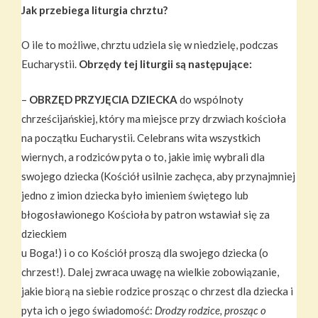
Jak przebiega liturgia chrztu?
O ile to możliwe, chrztu udziela się w niedzielę, podczas
Eucharystii.
Obrzędy tej liturgii są następujące:
–
OBRZĘD PRZYJĘCIA DZIECKA
do wspólnoty
chrześcijańskiej, który ma miejsce przy drzwiach kościoła
na początku Eucharystii. Celebrans wita wszystkich
wiernych, a rodziców pyta o to, jakie imię wybrali dla
swojego dziecka (Kościół usilnie zachęca, aby przynajmniej
jedno z imion dziecka było imieniem świętego lub
błogosławionego Kościoła by patron wstawiał się za
dzieckiem
u Boga!) i o co Kościół proszą dla swojego dziecka (o
chrzest!). Dalej zwraca uwagę na wielkie zobowiązanie,
jakie biorą na siebie rodzice prosząc o chrzest dla dziecka i
pyta ich o jego świadomość:
Drodzy rodzice, prosząc o