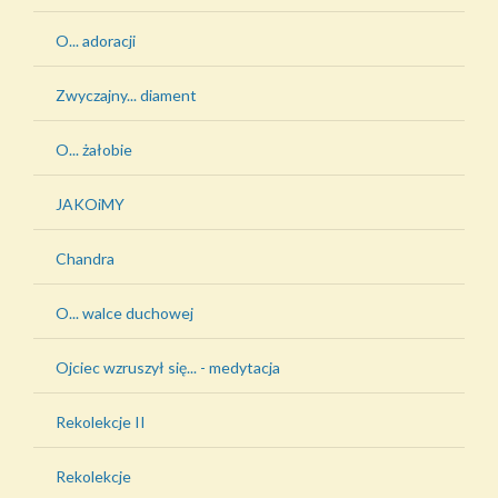
O... adoracji
Zwyczajny... diament
O... żałobie
JAKOiMY
Chandra
O... walce duchowej
Ojciec wzruszył się... - medytacja
Rekolekcje II
Rekolekcje