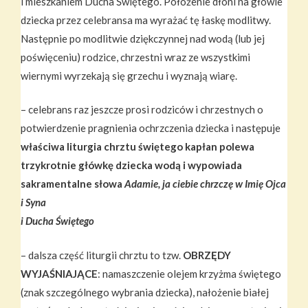
i mieszkaniem Ducha Świętego. Położenie dłoni na głowie
dziecka przez celebransa ma wyrażać tę łaskę modlitwy.
Następnie po modlitwie dziękczynnej nad wodą (lub jej
poświęceniu) rodzice, chrzestni wraz ze wszystkimi
wiernymi wyrzekają się grzechu i wyznają wiarę.
– celebrans raz jeszcze prosi rodziców i chrzestnych o
potwierdzenie pragnienia ochrzczenia dziecka i następuje
właściwa liturgia chrztu świętego kapłan polewa
trzykrotnie główkę dziecka wodą i wypowiada
sakramentalne słowa
Adamie, ja ciebie chrzczę w Imię Ojca
i Syna
i Ducha Świętego
– dalsza część liturgii chrztu to tzw.
OBRZĘDY
WYJAŚNIAJĄCE
: namaszczenie olejem krzyżma świętego
(znak szczególnego wybrania dziecka), nałożenie białej