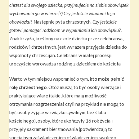
chrzest dla swojego dziecka, przyjmujecie na siebie obowiązek
wychowania go w wierze (?) Czy jesteście wiadomi tego
obowiązku
? Następnie pyta chrzestnych
. Czy jesteście
gotowi pomagać rodzicom w wypełnianiu ich obowiązku?
.
Znak krzyża, kreślony na czole dziecka przez celebransa,
rodziców i chrzestnych, jest wyrazem przyjęcia dziecka do
wspólnoty chrześcijan. Celebrans w małej procesji
uroczyście wprowadza rodzinę z dzieckiem do kościoła
Warto w tym miejscu wspomnieć o tym,
kto może pełnić
rolę chrzestnego
. Otóż muszą to być osoby wierzące i
praktykujące wiarę (takie, które mają możliwość
otrzymania rozgrzeszenia! czyli na przykład nie mogą to
być osoby żyjące w związku cywilnym, bez ślubu
kościelnego), osoby, które ukończyły 16 rok życia i
przyjęły sakrament bierzmowania (potwierdzają to
specjalnym zaświadczeniem oświadczeniem swojego