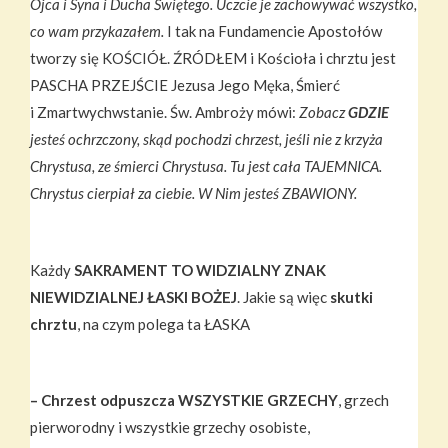
Ojca i Syna i Ducha Świętego. Uczcie je zachowywać wszystko,
co wam przykazałem.
I tak na Fundamencie Apostołów
tworzy się KOŚCIÓŁ. ŹRÓDŁEM i Kościoła i chrztu jest
PASCHA PRZEJŚCIE Jezusa Jego Męka, Śmierć
i Zmartwychwstanie. Św. Ambroży mówi:
Zobacz
GDZIE
jesteś ochrzczony, skąd pochodzi chrzest, jeśli nie z krzyża
Chrystusa, ze śmierci Chrystusa. Tu jest cała TAJEMNICA.
Chrystus cierpiał za ciebie. W Nim jesteś ZBAWIONY.
Każdy
SAKRAMENT TO WIDZIALNY ZNAK
NIEWIDZIALNEJ ŁASKI BOŻEJ
. Jakie są więc
skutki
chrztu
, na czym polega ta ŁASKA
–
Chrzest odpuszcza WSZYSTKIE GRZECHY
, grzech
pierworodny i wszystkie grzechy osobiste,