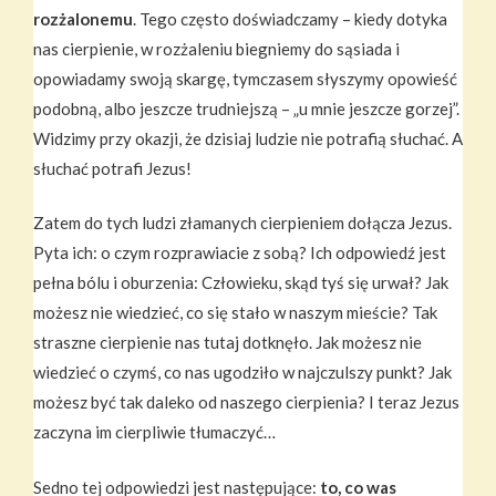
rozżalonemu
. Tego często doświadczamy – kiedy dotyka
nas cierpienie, w rozżaleniu biegniemy do sąsiada i
opowiadamy swoją skargę, tymczasem słyszymy opowieść
podobną, albo jeszcze trudniejszą – „u mnie jeszcze gorzej”.
Widzimy przy okazji, że dzisiaj ludzie nie potrafią słuchać. A
słuchać potrafi Jezus!
Zatem do tych ludzi złamanych cierpieniem dołącza Jezus.
Pyta ich: o czym rozprawiacie z sobą? Ich odpowiedź jest
pełna bólu i oburzenia: Człowieku, skąd tyś się urwał? Jak
możesz nie wiedzieć, co się stało w naszym mieście? Tak
straszne cierpienie nas tutaj dotknęło. Jak możesz nie
wiedzieć o czymś, co nas ugodziło w najczulszy punkt? Jak
możesz być tak daleko od naszego cierpienia? I teraz Jezus
zaczyna im cierpliwie tłumaczyć…
Sedno tej odpowiedzi jest następujące:
to, co was