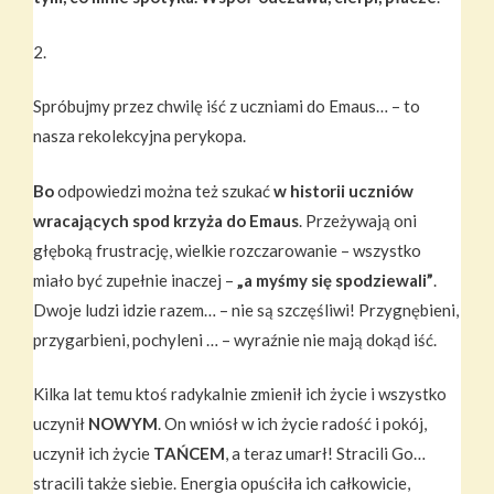
2.
Spróbujmy przez chwilę iść z uczniami do Emaus… – to
nasza rekolekcyjna perykopa.
Bo
odpowiedzi można też szukać
w historii uczniów
wracających spod krzyża do Emaus
. Przeżywają oni
głęboką frustrację, wielkie rozczarowanie – wszystko
miało być zupełnie inaczej –
„a myśmy się spodziewali”
.
Dwoje ludzi idzie razem… – nie są szczęśliwi! Przygnębieni,
przygarbieni, pochyleni … – wyraźnie nie mają dokąd iść.
Kilka lat temu ktoś radykalnie zmienił ich życie i wszystko
uczynił
NOWYM
. On wniósł w ich życie radość i pokój,
uczynił ich życie
TAŃCEM
, a teraz umarł! Stracili Go…
stracili także siebie. Energia opuściła ich całkowicie,