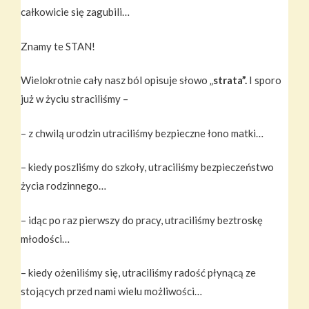
całkowicie się zagubili…
Znamy te STAN!
Wielokrotnie cały nasz ból opisuje słowo „
strata”.
I sporo
już w życiu straciliśmy –
– z chwilą urodzin utraciliśmy bezpieczne łono matki…
– kiedy poszliśmy do szkoły, utraciliśmy bezpieczeństwo
życia rodzinnego…
– idąc po raz pierwszy do pracy, utraciliśmy beztroskę
młodości…
– kiedy ożeniliśmy się, utraciliśmy radość płynącą ze
stojących przed nami wielu możliwości…