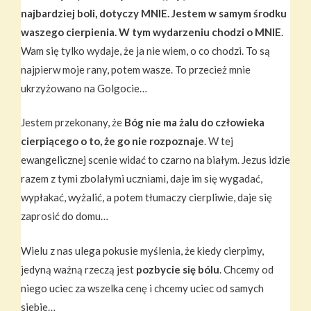
najbardziej boli, dotyczy MNIE. Jestem w samym środku
waszego cierpienia. W tym wydarzeniu chodzi o MNIE
.
Wam się tylko wydaje, że ja nie wiem, o co chodzi. To są
najpierw moje rany, potem wasze. To przecież mnie
ukrzyżowano na Golgocie…
Jestem przekonany, że
Bóg nie ma żalu do człowieka
cierpiącego o to, że go nie rozpoznaje
. W tej
ewangelicznej scenie widać to czarno na białym. Jezus idzie
razem z tymi zbolałymi uczniami, daje im się wygadać,
wypłakać, wyżalić, a potem tłumaczy cierpliwie, daje się
zaprosić do domu…
Wielu z nas ulega pokusie myślenia, że kiedy cierpimy,
jedyną ważną rzeczą jest
pozbycie się bólu
. Chcemy od
niego uciec za wszelka cenę i chcemy uciec od samych
siebie…