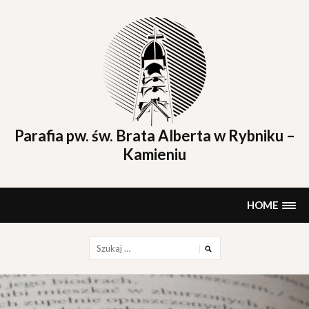
Skip
to
content
Parafia pw. św. Brata Alberta w Rybniku –
Kamieniu
HOME
Szukaj: