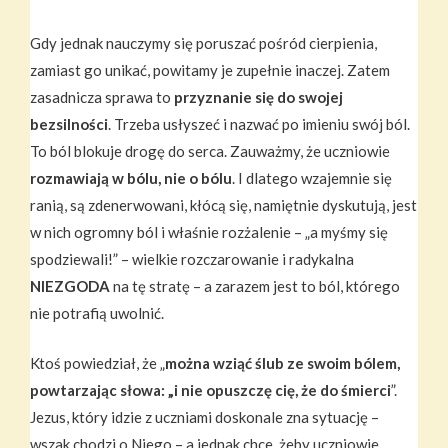
Gdy jednak nauczymy się poruszać pośród cierpienia,
zamiast go unikać, powitamy je zupełnie inaczej. Zatem
zasadnicza sprawa to
przyznanie się do swojej
bezsilności
. Trzeba usłyszeć i nazwać po imieniu swój ból.
To ból blokuje drogę do serca. Zauważmy, że uczniowie
rozmawiają w bólu, nie o bólu
. I dlatego wzajemnie się
ranią, są zdenerwowani, kłócą się, namiętnie dyskutują, jest
w nich ogromny ból i właśnie rozżalenie – „a myśmy się
spodziewali!” – wielkie rozczarowanie i radykalna
NIEZGODA
na tę stratę – a zarazem jest to ból, którego
nie potrafią uwolnić.
Ktoś powiedział, że „
można wziąć ślub ze swoim bólem,
powtarzając słowa: „i nie opuszczę cię, że do śmierci
”.
Jezus, który idzie z uczniami doskonale zna sytuację –
wszak chodzi o Niego – a jednak chce, żeby uczniowie