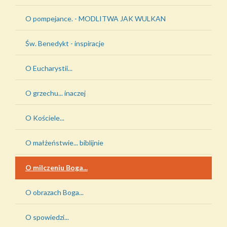
O pompejance. - MODLITWA JAK WULKAN
Św. Benedykt - inspiracje
O Eucharystii...
O grzechu... inaczej
O Kościele...
O małżeństwie... biblijnie
O milczeniu Boga...
O obrazach Boga...
O spowiedzi...