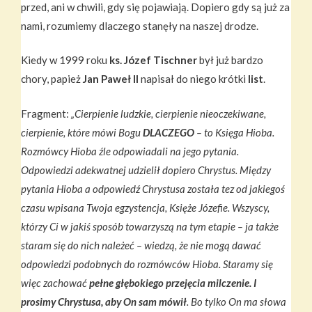
przed, ani w chwili, gdy się pojawiają. Dopiero gdy są już za
nami, rozumiemy dlaczego stanęły na naszej drodze.
Kiedy w 1999 roku
ks. Józef Tischner
był już bardzo
chory, papież
Jan Paweł II
napisał do niego krótki
list
.
Fragment:
„Cierpienie ludzkie, cierpienie nieoczekiwane,
cierpienie, które mówi Bogu
DLACZEGO
– to Księga Hioba.
Rozmówcy Hioba źle odpowiadali na jego pytania.
Odpowiedzi adekwatnej udzielił dopiero Chrystus. Między
pytania Hioba a odpowiedź Chrystusa została tez od jakiegoś
czasu wpisana Twoja egzystencja, Księże Józefie. Wszyscy,
którzy Ci w jakiś sposób towarzyszą na tym etapie – ja także
staram się do nich należeć – wiedzą, że nie mogą dawać
odpowiedzi podobnych do rozmówców Hioba. Staramy się
więc zachować
pełne głębokiego przejęcia milczenie. I
prosimy Chrystusa, aby On sam mówił
. Bo tylko On ma słowa