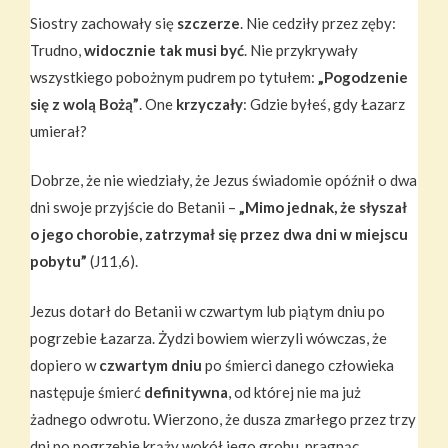
Siostry zachowały się
szczerze
. Nie cedziły przez zęby:
Trudno,
widocznie tak musi być
. Nie przykrywały
wszystkiego pobożnym pudrem po tytułem:
„Pogodzenie
się z wolą Bożą”
. One
krzyczały
: Gdzie byłeś, gdy Łazarz
umierał?
Dobrze, że nie wiedziały, że Jezus świadomie opóźnił o dwa
dni swoje przyjście do Betanii –
„Mimo jednak, że słyszał
o jego chorobie, zatrzymał się przez dwa dni w miejscu
pobytu”
(J11,6).
Jezus dotarł do Betanii w czwartym lub piątym dniu po
pogrzebie Łazarza. Żydzi bowiem wierzyli wówczas, że
dopiero w
czwartym dniu
po śmierci danego człowieka
następuje śmierć
definitywna
, od której nie ma już
żadnego odwrotu. Wierzono, że dusza zmarłego przez trzy
dni po pogrzebie krąży wokół jego grobu, pragnąc