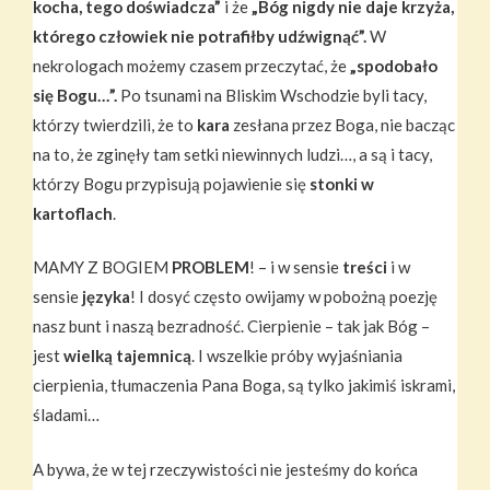
kocha, tego doświadcza”
i że
„Bóg nigdy nie daje krzyża,
którego człowiek nie potrafiłby udźwignąć”.
W
nekrologach możemy czasem przeczytać, że
„spodobało
się Bogu…”.
Po tsunami na Bliskim Wschodzie byli tacy,
którzy twierdzili, że to
kara
zesłana przez Boga, nie bacząc
na to, że zginęły tam setki niewinnych ludzi…, a są i tacy,
którzy Bogu przypisują pojawienie się
stonki w
kartoflach
.
MAMY Z BOGIEM
PROBLEM
! – i w sensie
treści
i w
sensie
języka
! I dosyć często owijamy w pobożną poezję
nasz bunt i naszą bezradność. Cierpienie – tak jak Bóg –
jest
wielką tajemnicą
. I wszelkie próby wyjaśniania
cierpienia, tłumaczenia Pana Boga, są tylko jakimiś iskrami,
śladami…
A bywa, że w tej rzeczywistości nie jesteśmy do końca