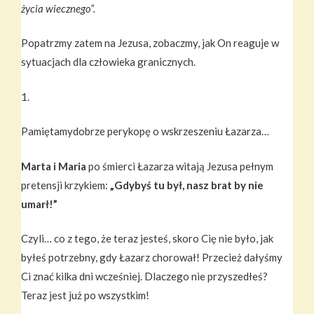
życia wiecznego”.
Popatrzmy zatem na Jezusa, zobaczmy, jak On reaguje w
sytuacjach dla człowieka granicznych.
1.
Pamiętamydobrze perykopę o wskrzeszeniu Łazarza…
Marta i Maria
po śmierci Łazarza witają Jezusa pełnym
pretensji krzykiem:
„Gdybyś tu był, nasz brat by nie
umarł!”
Czyli… co z tego, że teraz jesteś, skoro Cię nie było, jak
byłeś potrzebny, gdy Łazarz chorował! Przecież dałyśmy
Ci znać kilka dni wcześniej. Dlaczego nie przyszedłeś?
Teraz jest już po wszystkim!