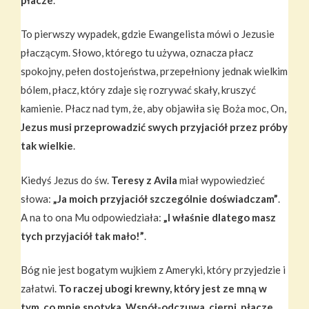
To pierwszy wypadek, gdzie Ewangelista mówi o Jezusie
płaczącym. Słowo, którego tu używa, oznacza płacz
spokojny, pełen dostojeństwa, przepełniony jednak wielkim
bólem, płacz, który zdaje się rozrywać skały, kruszyć
kamienie. Płacz nad tym, że, aby objawiła się Boża moc, On,
Jezus musi przeprowadzić swych przyjaciół przez próby
tak wielkie
.
Kiedyś Jezus do św.
Teresy z Avila
miał wypowiedzieć
słowa:
„Ja moich przyjaciół szczególnie doświadczam”
.
A na to ona Mu odpowiedziała:
„I właśnie dlatego masz
tych przyjaciół tak mało!”
.
Bóg nie jest bogatym wujkiem z Ameryki, który przyjedzie i
załatwi.
To raczej ubogi krewny, który jest ze mną w
tym, co mnie spotyka.
Współ-odczuwa
, cierpi, płacze
.