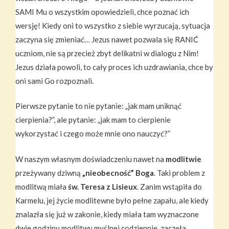
SAMI Mu o wszystkim opowiedzieli, chce poznać ich
wersję! Kiedy oni to wszystko z siebie wyrzucają, sytuacja
zaczyna się zmieniać… Jezus nawet pozwala się RANIĆ
uczniom, nie są przecież zbyt delikatni w dialogu z Nim!
Jezus działa powoli, to cały proces ich uzdrawiania, chce by
oni sami Go rozpoznali.
Pierwsze pytanie to nie pytanie: „jak mam uniknąć
cierpienia?”, ale pytanie: „jak mam to cierpienie
wykorzystać i czego może mnie ono nauczyć?”
W naszym własnym doświadczeniu nawet na
modlitwie
przeżywany dziwną
„nieobecność” Boga
. Taki problem z
modlitwą miała
św. Teresa z Lisieux
. Zanim wstąpiła do
Karmelu, jej życie modlitewne było pełne zapału, ale kiedy
znalazła się już w zakonie, kiedy miała tam wyznaczone
dwie godziny modlitwy myślnej codziennie, zaczęła