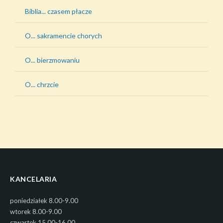
Biblia... czasem płacze
O... sakramencie chorych
O... bierzmowaniu
O... chrzcie
KANCELARIA
poniedziałek 8.00-9.00
wtorek 8.00-9.00
czwartek 15.00-16.00