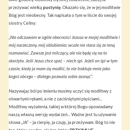
przeżywać wielką
pustynię
. Okazało się, że w jej modlitwie
Bóg jest nieobecny. Tak napisała o tym w liście do swojej
siostry Celiny:
„
Nie odczuwam w ogóle obecności Jezusa w mojej modlitwie i
mój narzeczony, mój oblubieniec wcale nie stara się ze mną
rozmawiać. Zawsze jest milczący, ale nie będę się na to
skarżyła. Jeśli Jezus chce spać – niech śpi. Jeżeli on śpi w tym
czasie, kiedy ja mam się modlić, to nie traktuje mnie jako
kogoś obcego – dlatego pozwala sobie zasnąć”.
Nazywając ból po imieniu musimy uczyć się modlitwy z
otwartymi rękami, a nie z zaciśniętymi pięściami…
Modlitwy wyżalenia, takiej w której Bogu opowiadamy
naszą własną wersję wydarzeń… Ważne jest tu używanie
słowa „JA” – ja cierpię, ja czuję, ja przeżywam. Bóg to nie
ten, który osądza, ale ten, który
PRZYJMUJE
…