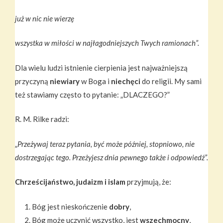
już w nic nie wierzę
wszystka w miłości w najłagodniejszych Twych ramionach”.
Dla wielu ludzi istnienie cierpienia jest najważniejszą
przyczyną
niewiary
w Boga i
niechęci
do religii. My sami
też stawiamy często to pytanie: „DLACZEGO?”
R. M. Rilke radzi:
„
Przeżywaj teraz pytania, być może później, stopniowo, nie
dostrzegając tego. Przeżyjesz dnia pewnego także i odpowiedź”.
Chrześcijaństwo, judaizm i islam
przyjmują, że:
Bóg jest nieskończenie
dobry
,
Bóg może uczynić wszystko, jest
wszechmocny
,