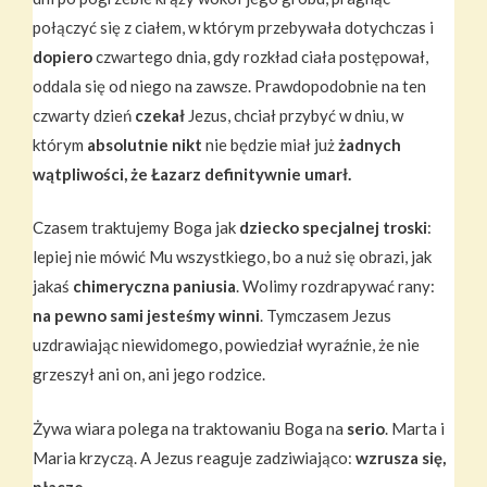
połączyć się z ciałem, w którym przebywała dotychczas i
dopiero
czwartego dnia, gdy rozkład ciała postępował,
oddala się od niego na zawsze. Prawdopodobnie na ten
czwarty dzień
czekał
Jezus, chciał przybyć w dniu, w
którym
absolutnie nikt
nie będzie miał już
żadnych
wątpliwości, że Łazarz definitywnie umarł.
Czasem traktujemy Boga jak
dziecko specjalnej troski
:
lepiej nie mówić Mu wszystkiego, bo a nuż się obrazi, jak
jakaś
chimeryczna paniusia
. Wolimy rozdrapywać rany:
na pewno sami jesteśmy winni
. Tymczasem Jezus
uzdrawiając niewidomego, powiedział wyraźnie, że nie
grzeszył ani on, ani jego rodzice.
Żywa wiara polega na traktowaniu Boga na
serio
. Marta i
Maria krzyczą. A Jezus reaguje zadziwiająco:
wzrusza się,
płacze
.