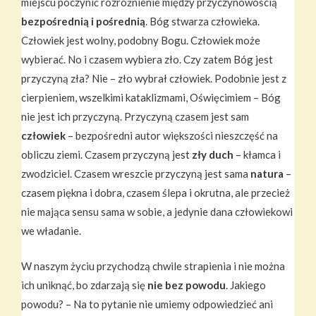
miejscu poczynić rozróżnienie między przyczynowością
bezpośrednią i pośrednią
. Bóg stwarza człowieka.
Człowiek jest wolny, podobny Bogu. Człowiek może
wybierać. No i czasem wybiera zło. Czy zatem Bóg jest
przyczyną zła? Nie – zło wybrał człowiek. Podobnie jest z
cierpieniem, wszelkimi kataklizmami, Oświęcimiem – Bóg
nie jest ich przyczyną. Przyczyną czasem jest sam
człowiek
– bezpośredni autor większości nieszczęść na
obliczu ziemi. Czasem przyczyną jest
zły duch
– kłamca i
zwodziciel. Czasem wreszcie przyczyną jest sama
natura
–
czasem piękna i dobra, czasem ślepa i okrutna, ale przecież
nie mająca sensu sama w sobie, a jedynie dana człowiekowi
we władanie.
W naszym życiu przychodzą chwile strapienia i nie można
ich uniknąć, bo zdarzają się
nie
bez powodu
. Jakiego
powodu? – Na to pytanie nie umiemy odpowiedzieć ani