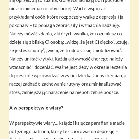
się oprzeć. Są to zdania, które wzmacniają ból i poczucie
niezrozumienia u osoby chorej. Warto wspierać
przykładami osób, które rozpoczęły walkę z depresją i ją
pokonały – to pomaga zebrać siły i wzmacnia nadzieję.
Należy mówić zdania, z których wynika, że rozumiesz co
dzieje się z bliską Ci osobą: „widzę, że jest Ci ciężko”, „czuję,
że jesteś smutny”, „wiem, że trudno Ci się zmobilizować”.
Należy unikać krytyki. Każdą aktywność chorego należy
wzmacniać i doceniać. Ważne jest, żeby w okresie leczenia
depresji nie wprowadzać w życie dziecka żadnych zmian, a
raczej zadbać o zachowanie rutyny oraz minimalizować
stres, zmniejszając narażenie na niepotrzebne bodźce.
A w perspektywie wiary?
W perspektywie wiary… ksiądz i księdza parafianie macie
potężnego patrona, który też chorował na depresję –