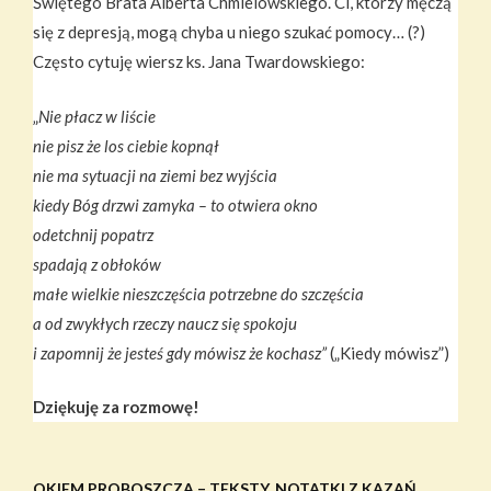
Świętego Brata Alberta Chmielowskiego. Ci, którzy męczą
się z depresją, mogą chyba u niego szukać pomocy… (?)
Często cytuję wiersz ks. Jana Twardowskiego:
„
Nie płacz w liście
nie pisz że los ciebie kopnął
nie ma sytuacji na ziemi bez wyjścia
kiedy Bóg drzwi zamyka – to otwiera okno
odetchnij popatrz
spadają z obłoków
małe wielkie nieszczęścia potrzebne do szczęścia
a od zwykłych rzeczy naucz się spokoju
i zapomnij że jesteś gdy mówisz że kochasz”
(„Kiedy mówisz”)
Dziękuję za rozmowę!
OKIEM PROBOSZCZA – TEKSTY, NOTATKI Z KAZAŃ,