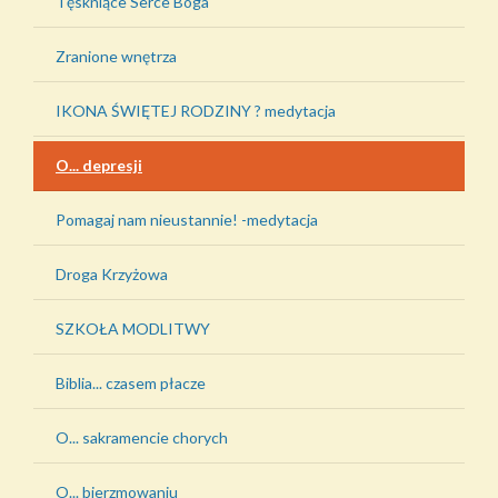
Tęskniące Serce Boga
Zranione wnętrza
IKONA ŚWIĘTEJ RODZINY ? medytacja
O... depresji
Pomagaj nam nieustannie! -medytacja
Droga Krzyżowa
SZKOŁA MODLITWY
Biblia... czasem płacze
O... sakramencie chorych
O... bierzmowaniu