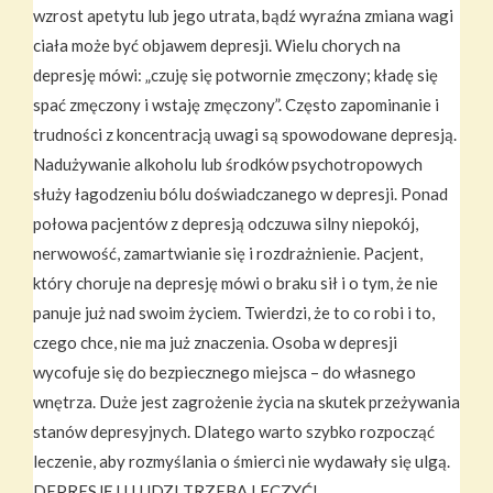
wzrost apetytu lub jego utrata, bądź wyraźna zmiana wagi
ciała może być objawem depresji. Wielu chorych na
depresję mówi: „czuję się potwornie zmęczony; kładę się
spać zmęczony i wstaję zmęczony”. Często zapominanie i
trudności z koncentracją uwagi są spowodowane depresją.
Nadużywanie alkoholu lub środków psychotropowych
służy łagodzeniu bólu doświadczanego w depresji. Ponad
połowa pacjentów z depresją odczuwa silny niepokój,
nerwowość, zamartwianie się i rozdrażnienie. Pacjent,
który choruje na depresję mówi o braku sił i o tym, że nie
panuje już nad swoim życiem. Twierdzi, że to co robi i to,
czego chce, nie ma już znaczenia. Osoba w depresji
wycofuje się do bezpiecznego miejsca – do własnego
wnętrza. Duże jest zagrożenie życia na skutek przeżywania
stanów depresyjnych. Dlatego warto szybko rozpocząć
leczenie, aby rozmyślania o śmierci nie wydawały się ulgą.
DEPRESJĘ U LUDZI TRZEBA LECZYĆ!