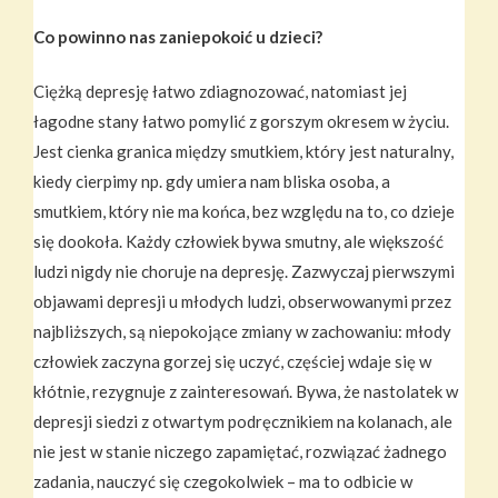
Co powinno nas zaniepokoić u dzieci?
Ciężką depresję łatwo zdiagnozować, natomiast jej
łagodne stany łatwo pomylić z gorszym okresem w życiu.
Jest cienka granica między smutkiem, który jest naturalny,
kiedy cierpimy np. gdy umiera nam bliska osoba, a
smutkiem, który nie ma końca, bez względu na to, co dzieje
się dookoła. Każdy człowiek bywa smutny, ale większość
ludzi nigdy nie choruje na depresję. Zazwyczaj pierwszymi
objawami depresji u młodych ludzi, obserwowanymi przez
najbliższych, są niepokojące zmiany w zachowaniu: młody
człowiek zaczyna gorzej się uczyć, częściej wdaje się w
kłótnie, rezygnuje z zainteresowań. Bywa, że nastolatek w
depresji siedzi z otwartym podręcznikiem na kolanach, ale
nie jest w stanie niczego zapamiętać, rozwiązać żadnego
zadania, nauczyć się czegokolwiek – ma to odbicie w