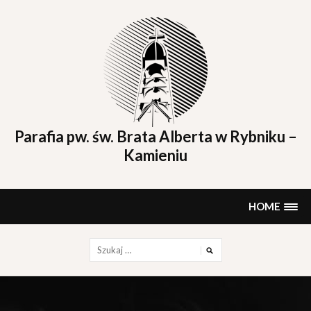
Skip
to
content
Parafia pw. św. Brata Alberta w Rybniku –
Kamieniu
HOME
Szukaj: