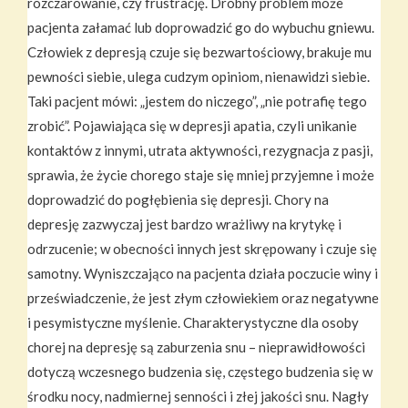
rozczarowanie, czy frustrację. Drobny problem może
pacjenta załamać lub doprowadzić go do wybuchu gniewu.
Człowiek z depresją czuje się bezwartościowy, brakuje mu
pewności siebie, ulega cudzym opiniom, nienawidzi siebie.
Taki pacjent mówi: „jestem do niczego”, „nie potrafię tego
zrobić”. Pojawiająca się w depresji apatia, czyli unikanie
kontaktów z innymi, utrata aktywności, rezygnacja z pasji,
sprawia, że życie chorego staje się mniej przyjemne i może
doprowadzić do pogłębienia się depresji. Chory na
depresję zazwyczaj jest bardzo wrażliwy na krytykę i
odrzucenie; w obecności innych jest skrępowany i czuje się
samotny. Wyniszczająco na pacjenta działa poczucie winy i
przeświadczenie, że jest złym człowiekiem oraz negatywne
i pesymistyczne myślenie. Charakterystyczne dla osoby
chorej na depresję są zaburzenia snu – nieprawidłowości
dotyczą wczesnego budzenia się, częstego budzenia się w
środku nocy, nadmiernej senności i złej jakości snu. Nagły