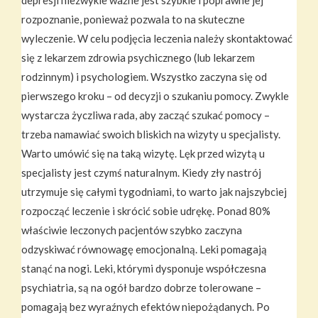
depresji niezwykle ważne jest szybkie i poprawne jej
rozpoznanie, ponieważ pozwala to na skuteczne
wyleczenie. W celu podjęcia leczenia należy skontaktować
się z lekarzem zdrowia psychicznego (lub lekarzem
rodzinnym) i psychologiem. Wszystko zaczyna się od
pierwszego kroku – od decyzji o szukaniu pomocy. Zwykle
wystarcza życzliwa rada, aby zacząć szukać pomocy –
trzeba namawiać swoich bliskich na wizyty u specjalisty.
Warto umówić się na taką wizytę. Lęk przed wizytą u
specjalisty jest czymś naturalnym. Kiedy zły nastrój
utrzymuje się całymi tygodniami, to warto jak najszybciej
rozpocząć leczenie i skrócić sobie udrękę. Ponad 80%
właściwie leczonych pacjentów szybko zaczyna
odzyskiwać równowagę emocjonalną. Leki pomagają
stanąć na nogi. Leki, którymi dysponuje współczesna
psychiatria, są na ogół bardzo dobrze tolerowane –
pomagają bez wyraźnych efektów niepożądanych. Po