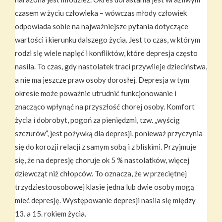
czasem w życiu człowieka – wówczas młody człowiek
odpowiada sobie na najważniejsze pytania dotyczące
wartości i kierunku dalszego życia. Jest to czas, w którym
rodzi się wiele napięć i konfliktów, które depresja często
nasila. To czas, gdy nastolatek traci przywileje dzieciństwa,
a nie ma jeszcze praw osoby dorosłej. Depresja w tym
okresie może poważnie utrudnić funkcjonowanie i
znacząco wpłynąć na przyszłość chorej osoby. Komfort
życia i dobrobyt, pogoń za pieniędzmi, tzw. „wyścig
szczurów”, jest pożywką dla depresji, ponieważ przyczynia
się do korozji relacji z samym sobą i z bliskimi. Przyjmuje
się, że na depresję choruje ok 5 % nastolatków, więcej
dziewcząt niż chłopców. To oznacza, że w przeciętnej
trzydziestoosobowej klasie jedna lub dwie osoby mogą
mieć depresję. Występowanie depresji nasila się między
13. a 15. rokiem życia.