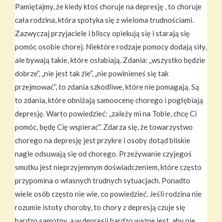
Pamiętajmy, że kiedy ktoś choruje na depresję , to choruje
cała rodzina, która spotyka się z wieloma trudnościami.
Zazwyczaj przyjaciele i bliscy opiekują się i starają się
pomóc osobie chorej. Niektóre rodzaje pomocy dodają siły,
ale bywają takie, które osłabiają. Zdania: „wszystko będzie
dobrze”, „nie jest tak źle”, „nie powinieneś się tak
przejmować”, to zdania szkodliwe, które nie pomagają. Są
to zdania, które obniżają samoocenę chorego i pogłębiają
depresję. Warto powiedzieć: „zależy mi na Tobie, chcę Ci
pomóc, będę Cię wspierać”. Zdarza się, że towarzystwo
chorego na depresję jest przykre i osoby dotąd bliskie
nagle odsuwają się od chorego. Przeżywanie czyjegoś
smutku jest nieprzyjemnym doświadczeniem, które często
przypomina o własnych trudnych sytuacjach. Ponadto
wiele osób często nie wie, co powiedzieć. Jeśli rodzina nie
rozumie istoty choroby, to chory z depresją czuje się
bardzo samotny, a w depresji bardzo ważne jest, aby nie