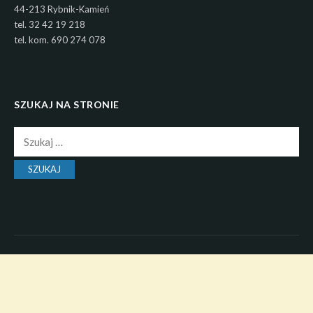
44-213 Rybnik-Kamień
tel. 32 42 19 218
tel. kom. 690 274 078
SZUKAJ NA STRONIE
Szukaj:
Copyright © 2026 Parafia pw. św. Brata Alberta w Rybniku –
Kamieniu. All Rights Reserved.