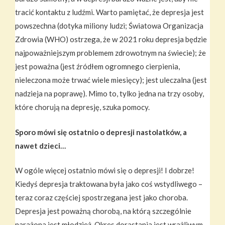
tracić kontaktu z ludźmi. Warto pamiętać, że depresja jest
powszechna (dotyka miliony ludzi; Światowa Organizacja
Zdrowia (WHO) ostrzega, że w 2021 roku depresja będzie
najpoważniejszym problemem zdrowotnym na świecie); że
jest poważna (jest źródłem ogromnego cierpienia,
nieleczona może trwać wiele miesięcy); jest uleczalna (jest
nadzieja na poprawę). Mimo to, tylko jedna na trzy osoby,
które chorują na depresję, szuka pomocy.
Sporo mówi się ostatnio o depresji nastolatków, a
nawet dzieci…
W ogóle więcej ostatnio mówi się o depresji! I dobrze!
Kiedyś depresja traktowana była jako coś wstydliwego –
teraz coraz częściej spostrzegana jest jako choroba.
Depresja jest poważną chorobą, na którą szczególnie
narażona jest młodzież. Okres dorastania jest wrażliwym